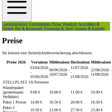
Campingplätzen
Unterkümften
Preise
Wanderer
Activitäten &
Dienste
Bar & Restaurant
Tourismus & Sport
Zugang & Kontakt
Preise
Sie können eine Reiserücktrittsversicherung abschliessen.
Preise 2026
Vorsaison
Mittlesaison
Hochsaison
Mittlesaison
03/04/2026
11/07/2026
06/06/2026 -
22/08/2026 -
-
-
10/07/2026
11/09/2026
05/06/2026
21/08/2026
STELLPLATZ 1/6 Personen
Wanderpaket
(gemeinsame
9.00 €
10.00 €
11.00 €
10.00 €
Stellplatz)
Paket 1 Person
14.00 €
16.50 €
20.00 €
16.50 €
Paket 2
19.50 €
23.00 €
27.50 €
23.00 €