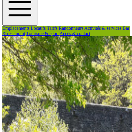
Emplacements
Locatifs
Tarifs
Randonneurs
Activités & services
Bar
& restaurant
Tourisme & sport
Accès & contact